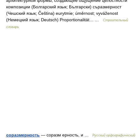
архитектурной формы, создающее ощущение целостности
композиции (Болгарский язык; Български) съразмерност
(Чешский язык; Čeština) eurytmie; úměrnost; vyváženost
(Немецкий язык; Deutsch) Proportionalität… …
Строительный
словарь
соразмерность
— соразм ерность, и …
Русский орфографический