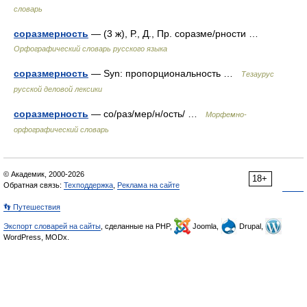
словарь
соразмерность
— (3 ж), Р., Д., Пр. соразме/рности …
Орфографический словарь русского языка
соразмерность
— Syn: пропорциональность …
Тезаурус
русской деловой лексики
соразмерность
— со/раз/мер/н/ость/ …
Морфемно-
орфографический словарь
© Академик, 2000-2026
18+
Обратная связь:
Техподдержка
,
Реклама на сайте
👣 Путешествия
Экспорт словарей на сайты
, сделанные на PHP,
Joomla,
Drupal,
WordPress, MODx.