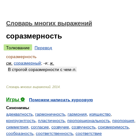
Словарь многих выражений
соразмерность
Толкование
Перевод
соразмерность
см.
соразмерный
; -и;
ж.
В строгой соразмерности с чем-л.
Словарь многих выражений
.
2014
.
Игры ⚽
Поможем написать курсовую
Синонимы
:
адекватность
,
гармоничность
,
гармония
,
изящество
,
конгруэнтгость
,
пластичность
,
пропорциональность
,
пропорция
,
симметрия
,
согласие
,
созвучие
,
созвучность
,
соизмеримость
,
сообразность
,
соответственность
,
соответствие